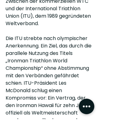
Zwischen der kommerziellen WTC 
und der International Triathlon 
Union (ITU), dem 1989 gegründeten 
Weltverband.
Die ITU strebte nach olympischer 
Anerkennung. Ein Ziel, das durch die 
parallele Nutzung des Titels 
„Ironman Triathlon World 
Championship“ ohne Abstimmung 
mit den Verbänden gefährdet 
schien. ITU-Präsident Les 
McDonald schlug einen 
Kompromiss vor: Ein Vertrag, der 
den Ironman Hawaii für zehn Jahre 
offiziell als Weltmeisterschaft 
anerkennen sollte, bevor andere 
Veranstalter sich um die 
Austragung bewerben könnten.