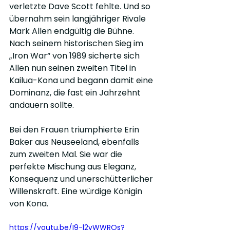
verletzte Dave Scott fehlte. Und so 
übernahm sein langjähriger Rivale 
Mark Allen endgültig die Bühne. 
Nach seinem historischen Sieg im 
„Iron War“ von 1989 sicherte sich 
Allen nun seinen zweiten Titel in 
Kailua-Kona und begann damit eine 
Dominanz, die fast ein Jahrzehnt 
andauern sollte.
Bei den Frauen triumphierte Erin 
Baker aus Neuseeland, ebenfalls 
zum zweiten Mal. Sie war die 
perfekte Mischung aus Eleganz, 
Konsequenz und unerschütterlicher 
Willenskraft. Eine würdige Königin 
von Kona.
https://youtu.be/I9-l2vWWROs?