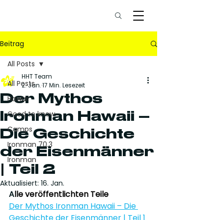
Beitrag
All Posts
HHT Team
All Posts
2. Jan.
17 Min. Lesezeit
Der Mythos
Hawaii
Ironman Hawaii –
Good to know
Camps
Die Geschichte
Ironman 70.3
der Eisenmänner
Ironman
| Teil 2
Aktualisiert:
16. Jan.
A
lle veröffentlichten Teile
Der Mythos Ironman Hawaii – Die 
Geschichte der Eisenmänner | Teil 1