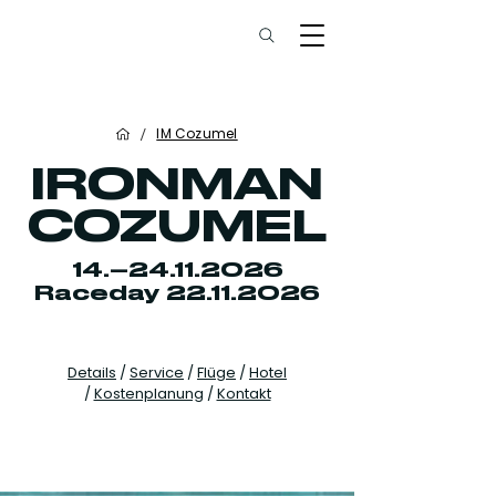
/
IM Cozumel
IRONMAN
COZUMEL
14.–
24.11.2026
Raceday 22.11.2026
Details
/
Service
/
Flüge
/
Hotel
/
Kostenplanung
/
Kontakt