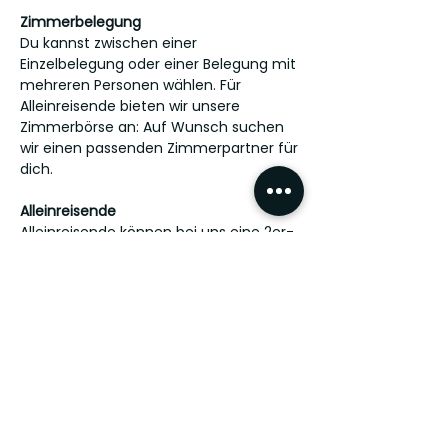
Zimmerbelegung
Du kannst zwischen einer
Einzelbelegung oder einer Belegung mit
mehreren Personen wählen. Für
Alleinreisende bieten wir unsere
Zimmerbörse an: Auf Wunsch suchen
wir einen passenden Zimmerpartner für
dich.
Alleinreisende
Alleinreisende können bei uns eine 2er-
Belegung im Deluxe-Zimmer (1-
Schlafzimmer) anfragen.
3er- und 4er-Zimmer
3er- oder 4er-Zimmer sind nur
gemeinsam von
Verwandten/Bekannten bzw. auf
Anfrage buchbar.
Jetzt unverbindlich anfragen!