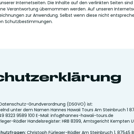
nserer Internetseiten. Die Inhalte auf den verlinkten Seiten sind
keine Verantwortung übernommen werden. Auf unseren Interne
eichnungen zur Anwendung. Selbst wenn diese nicht entsprec
nden Schutzbestimmungen.
chutzerklärung
r Datenschutz-Grundverordnung (DSGVO) ist:
lnd unter dem Namen Hannes Hawaii Tours Am Steinbruch 1 8
49 8323 9589 100 E-Mail:
info@hannes-hawaii-tours.de
rleger-Rädler Handelsregister: HRB 8399, Amtsgericht Kempten US
hutzfragen:
Christoph Fürleger-Rädler Am Steinbruch 1, 87545 B