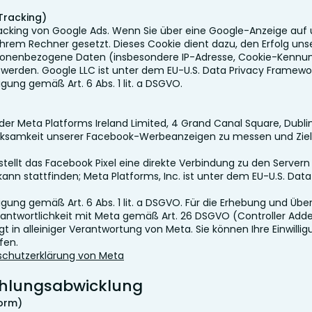
Tracking)
acking von Google Ads. Wenn Sie über eine Google-Anzeige auf
 Ihrem Rechner gesetzt. Dieses Cookie dient dazu, den Erfolg u
sonenbezogene Daten (insbesondere IP-Adresse, Cookie-Kennu
werden. Google LLC ist unter dem EU-U.S. Data Privacy Framework 
ligung gemäß Art. 6 Abs. 1 lit. a DSGVO.
er Meta Platforms Ireland Limited, 4 Grand Canal Square, Dublin 2
Wirksamkeit unserer Facebook-Werbeanzeigen zu messen und Zie
ellt das Facebook Pixel eine direkte Verbindung zu den Servern
ann stattfinden; Meta Platforms, Inc. ist unter dem EU-U.S. Dat
lligung gemäß Art. 6 Abs. 1 lit. a DSGVO. Für die Erhebung und Üb
ntwortlichkeit mit Meta gemäß Art. 26 DSGVO (Controller Add
t in alleiniger Verantwortung von Meta. Sie können Ihre Einwillig
fen.
chutzerklärung von Meta
ahlungsabwicklung
form)