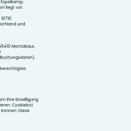
 Espelkamp,
V liegt vor.
 91710
tschland und
 56410 Montabaur,
r
 Buchungsdaten).
 (berechtigtes
 Ihre Einwilligung
ieren. Cookiebot
u können. Diese