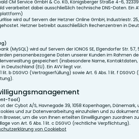
wald CM Service GmbH & Co. KG, Königsberger Straße 4-6, 32339
ld verarbeitet dabei ausschließlich technische DNS-Daten. Ein AV
splattform)
ise wird auf Servern der Hetzner Online GmbH, Industriestr. 25,
ehostet. Hetzner betreibt ausschließlich Rechenzentren in Deu
ng)
nk (MySQL) wird auf Servern der IONOS SE, Elgendorfer Str. 57,
 werden personenbezogene Daten unserer Kunden im Rahmen de
enverwaltung gespeichert (insbesondere Name, Kontaktdaten,
n Deutschland (EU). Ein AVV liegt vor.
1 lit. b DSGVO (Vertragserfüllung) sowie Art. 6 Abs. 1 lit. f DSGVO
ltung).
nwilligungsmanagement
ent-Tool)
ot der Cybot A/S, Havnegade 39, 1058 Kopenhagen, Dänemark, um
ookies und zur Datenverarbeitung einzuholen und zu dokument
m Browser, um die von Ihnen erteilten Einwilligungen zuordnen z
age von Art. 6 Abs. 1 lit. c DSGVO (rechtliche Verpflichtung).
chutzerklärung von Cookiebot