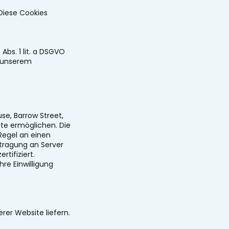
Diese Cookies
Abs. 1 lit. a DSGVO
n unserem
se, Barrow Street,
ite ermöglichen. Die
Regel an einen
rtragung an Server
tifiziert.
hre Einwilligung
rer Website liefern.