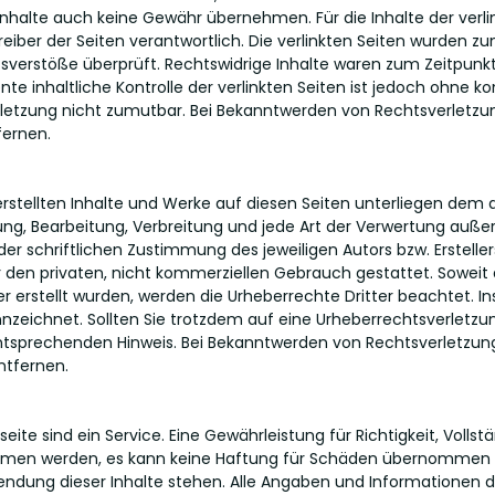
nhalte auch keine Gewähr übernehmen. Für die Inhalte der verlin
treiber der Seiten verantwortlich. Die verlinkten Seiten wurden z
sverstöße überprüft. Rechtswidrige Inhalte waren zum Zeitpunkt
te inhaltliche Kontrolle der verlinkten Seiten ist jedoch ohne k
rletzung nicht zumutbar. Bei Bekanntwerden von Rechtsverletzu
fernen.
 erstellten Inhalte und Werke auf diesen Seiten unterliegen dem
gung, Bearbeitung, Verbreitung und jede Art der Verwertung auße
er schriftlichen Zustimmung des jeweiligen Autors bzw. Erstelle
ür den privaten, nicht kommerziellen Gebrauch gestattet. Soweit 
er erstellt wurden, werden die Urheberrechte Dritter beachtet. 
kennzeichnet. Sollten Sie trotzdem auf eine Urheberrechtsverlet
entsprechenden Hinweis. Bei Bekanntwerden von Rechtsverletzun
ntfernen.
eite sind ein Service. Eine Gewährleistung für Richtigkeit, Vollst
mmen werden, es kann keine Haftung für Schäden übernommen 
ung dieser Inhalte stehen. Alle Angaben und Informationen di