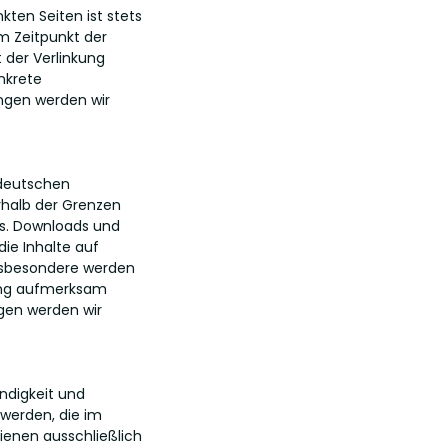
kten Seiten ist stets
um Zeitpunkt der
 der Verlinkung
onkrete
ngen werden wir
 deutschen
rhalb der Grenzen
rs. Downloads und
die Inhalte auf
Insbesondere werden
zung aufmerksam
gen werden wir
ändigkeit und
werden, die im
enen ausschließlich