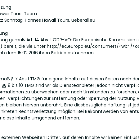
tzung
awaii Tours Team
tz Sonntag
, Hannes Hawaii Tours, ueberall.eu
gung
gung gemäß Art. 14 Abs. 1 ODR-VO: Die Europäische Kommission st
 bereit, die Sie unter
http://ec.europa.eu/consumers/<wbr
/>od
 ab dem 15.02.2016 ihren Betrieb aufnehmen.
gemäß § 7 Abs.1 TMG für eigene Inhalte auf diesen Seiten nach d
§§ 8 bis 10 TMG sind wir als Diensteanbieter jedoch nicht verpfli
ormationen zu überwachen oder nach Umständen zu forschen, d
isen. Verpflichtungen zur Entfernung oder Sperrung der Nutzung
 bleiben hiervon unberührt. Eine diesbezügliche Haftung ist j
 konkreten Rechtsverletzung möglich. Bei Bekanntwerden von en
r diese Inhalte umgehend entfernen.
 externen Webseiten Dritter, auf deren Inhalte wir keinen Einflu