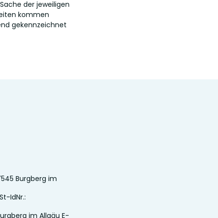
 Sache der jeweiligen
tseiten kommen
hend gekennzeichnet
7545 Burgberg im
t-IdNr.:
urgberg im Allgäu E-