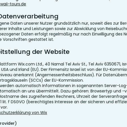
aii-tours.de
 Datenverarbeitung
ne Daten unserer Nutzer grundsätzlich nur, soweit dies zur Bere
erer Inhalte und Leistungen sowie zur Abwicklung von Reisebuch
nbezogener Daten erfolgt regelmäßig nur nach Einwilligung des N
 Vorschriften gestattet ist.
itstellung der Website
attform Wix.com Ltd., 40 Namal Tel Aviv St., Tel Aviv 6350671, Isr
USA und Irland (EU). Der Firmensitz Israel ist von der EU-Kommis
eau anerkannt (Angemessenheitsbeschluss). Für Datenübermit
ertragsklauseln (SCCs) der EU-Kommission.
 werden automatisch Informationen in sogenannten Server-Log
automatisch an uns übermittelt. Dazu gehören: Browsertyp und -
 Hostname des zugreifenden Rechners, Uhrzeit der Serveranfrage
 1 lit. f DSGVO (berechtigtes Interesse an der sicheren und effizi
 vor.
chutzerklärung von Wix
rovider)