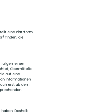
ellt eine Plattform
r/ finden; die
en allgemeinen
chtet, übermittelte
ie auf eine
 von Informationen
edoch erst ab dem
tsprechenden
ss haben. Deshalb