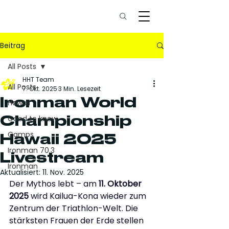
Beitrag
All Posts
HHT Team
All Posts
7. Okt. 2025
3 Min. Lesezeit
Ironman World
Hawaii
Championship
Good to know
Camps
Hawaii 2025
Ironman 70.3
Livestream
Ironman
Aktualisiert:
11. Nov. 2025
Der Mythos lebt – am 
11. Oktober 
2025
 wird Kailua-Kona wieder zum 
Zentrum der Triathlon-Welt. Die 
stärksten Frauen der Erde stellen 