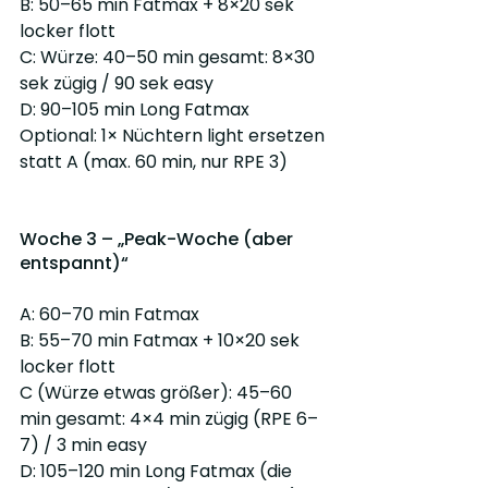
B: 50–65 min Fatmax + 8×20 sek 
locker flott
C: Würze: 40–50 min gesamt: 8×30 
sek zügig / 90 sek easy
D: 90–105 min Long Fatmax
Optional: 1× Nüchtern light ersetzen 
statt A (max. 60 min, nur RPE 3)
Woche 3 – „Peak-Woche (aber 
entspannt)“
A: 60–70 min Fatmax
B: 55–70 min Fatmax + 10×20 sek 
locker flott
C (Würze etwas größer): 45–60 
min gesamt: 4×4 min zügig (RPE 6–
7) / 3 min easy
D: 105–120 min Long Fatmax (die 