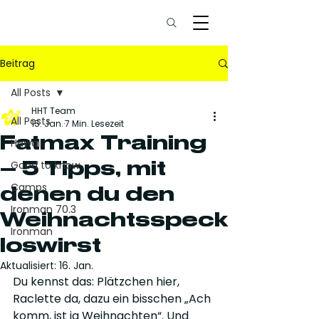
Beitrag
All Posts
HHT Team
All Posts
15. Jan.
7 Min. Lesezeit
Fatmax Training
Hawaii
– 5 Tipps, mit
Good to know
Camps
denen du den
Ironman 70.3
Weihnachtsspeck
Ironman
loswirst
Aktualisiert:
16. Jan.
Du kennst das: Plätzchen hier, 
Raclette da, dazu ein bisschen „Ach 
komm, ist ja Weihnachten“. Und 