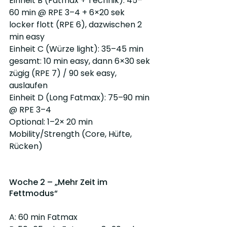
Einheit B (Fatmax + Technik): 45–
60 min @ RPE 3–4 + 6×20 sek 
locker flott (RPE 6), dazwischen 2 
min easy
Einheit C (Würze light): 35–45 min 
gesamt: 10 min easy, dann 6×30 sek 
zügig (RPE 7) / 90 sek easy, 
auslaufen
Einheit D (Long Fatmax): 75–90 min 
@ RPE 3–4 
Optional: 1–2× 20 min 
Mobility/Strength (Core, Hüfte, 
Rücken)
Woche 2 – „Mehr Zeit im 
Fettmodus“
A: 60 min Fatmax