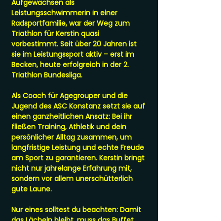
Aufgewachsen als
Leistungsschwimmerin in einer
Radsportfamilie, war der Weg zum
Triathlon für Kerstin quasi
vorbestimmt. Seit über 20 Jahren ist
sie im Leistungssport aktiv – erst im
Becken, heute erfolgreich in der 2.
Triathlon Bundesliga.
Als Coach für Agegrouper und die
Jugend des ASC Konstanz setzt sie auf
einen ganzheitlichen Ansatz: Bei ihr
fließen Training, Athletik und dein
persönlicher Alltag zusammen, um
langfristige Leistung und echte Freude
am Sport zu garantieren. Kerstin bringt
nicht nur jahrelange Erfahrung mit,
sondern vor allem unerschütterlich
gute Laune.
Nur eines solltest du beachten: Damit
das Lächeln bleibt, muss das Buffet