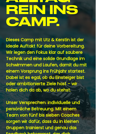
REIN INS
CAMP.
Dieses Camp mit Utz & Kerstin ist der
ideale Auftakt für deine Vorbereitung.
Wir legen den Fokus klar auf saubere
Technik und eine solide Grundlage im
Schwimmen und Laufen, damit du mit
einem Vorsprung ins Frühjahr startest.
Dabei ist es egal, ob du Einsteiger bist
oder ambitionierte Ziele hast – wir
holen dich da ab, wo du stehst.
Unser Versprechen: individuelle und
persönliche Betreuung. Mit einem
Team von fünf bis sieben Coaches
sorgen wir dafür, dass du in kleinen
Gruppen trainierst und genau das