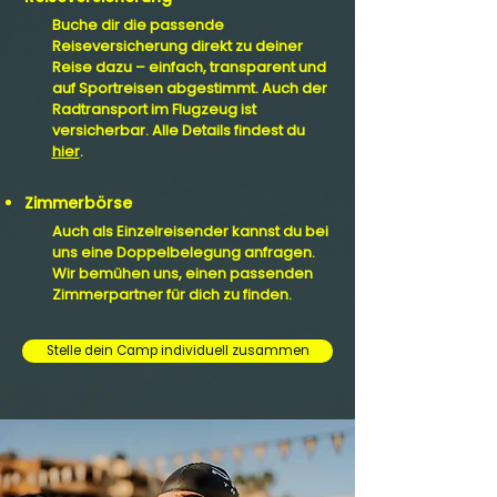
Buche dir die passende
Reiseversicherung direkt zu deiner
Reise dazu – einfach, transparent und
auf Sportreisen abgestimmt. Auch der
Radtransport im Flugzeug ist
versicherbar. Alle Details findest du
hier
.
Zimmerbörse
Auch als Einzelreisender kannst du bei
uns eine Doppelbelegung anfragen.
Wir bemühen uns, einen passenden
Zimmerpartner für dich zu finden.
Stelle dein Camp individuell zusammen