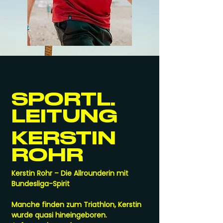
SPORTL.
LEITUNG
KERSTIN
ROHR
Kerstin Rohr – Die Allrounderin mit
Bundesliga-Spirit
Manche finden zum Triathlon, Kerstin
wurde quasi hineingeboren.