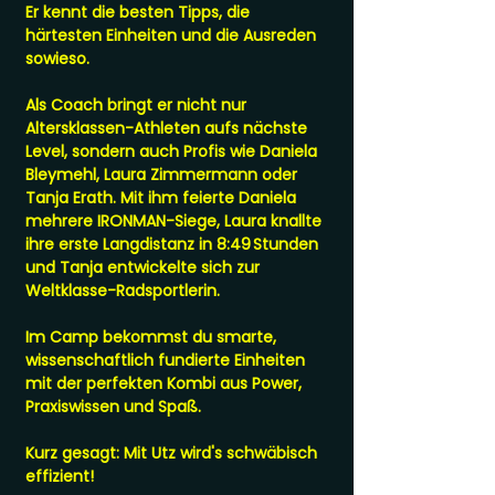
Er kennt die besten Tipps, die
härtesten Einheiten und die Ausreden
sowieso.
Als Coach bringt er nicht nur
Altersklassen-Athleten aufs nächste
Level, sondern auch Profis wie Daniela
Bleymehl, Laura Zimmermann oder
Tanja Erath. Mit ihm feierte Daniela
mehrere IRONMAN-Siege, Laura knallte
ihre erste Langdistanz in 8:49 Stunden
und Tanja entwickelte sich zur
Weltklasse-Radsportlerin.
Im Camp bekommst du smarte,
wissenschaftlich fundierte Einheiten
mit der perfekten Kombi aus Power,
Praxiswissen und Spaß.
Kurz gesagt: Mit Utz wird's schwäbisch
effizient!