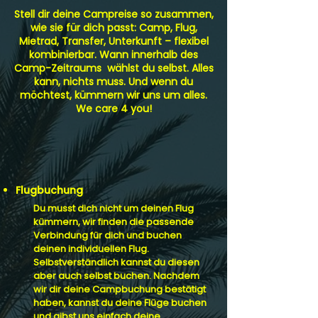
Stell dir deine Campreise so zusammen,
wie sie für dich passt: Camp, Flug,
Mietrad, Transfer, Unterkunft – flexibel
kombinierbar. Wann innerhalb des
Camp-Zeitraums wählst du selbst. Alles
kann, nichts muss. Und wenn du
möchtest, kümmern wir uns um alles.
We care 4 you!
Flugbuchung
Du musst dich nicht um deinen Flug
kümmern, wir finden die passende
Verbindung für dich und buchen
deinen individuellen Flug.
Selbstverständlich kannst du diesen
aber auch selbst buchen. Nachdem
wir dir deine Campbuchung bestätigt
haben, kannst du deine Flüge buchen
und gibst uns einfach deine