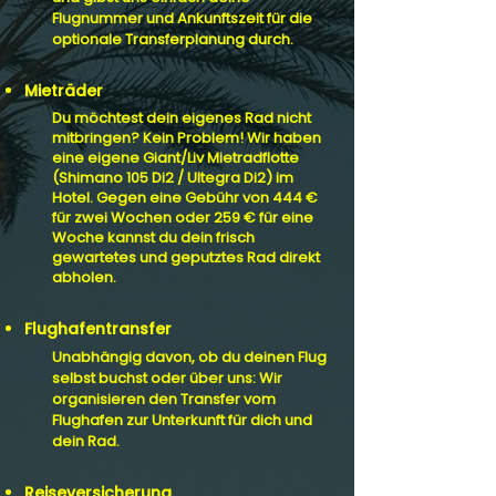
Flugnummer und Ankunftszeit für die
optionale Transferplanung durch.
Mieträder
Du möchtest dein eigenes Rad nicht
mitbringen? Kein Problem! Wir haben
eine eigene Giant/Liv Mietradflotte
(Shimano 105 Di2 / Ultegra Di2) im
Hotel. Gegen eine Gebühr von 444 €
für zwei Wochen oder 259 € für eine
Woche kannst du dein frisch
gewartetes und geputztes Rad direkt
abholen.
Flughafentransfer
Unabhängig davon, ob du deinen Flug
selbst buchst oder über uns: Wir
organisieren den Transfer vom
Flughafen zur Unterkunft für dich und
dein Rad.
Reiseversicherung