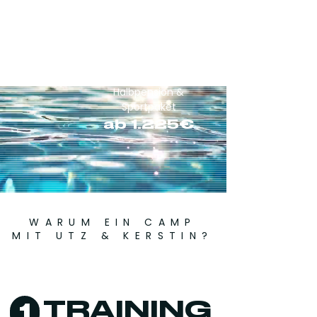
1 Woche Camp –
Doppelzimmer inkl.
Halbpension &
Sportpaket
ab 1.225€
WARUM EIN CAMP
MIT UTZ & KERSTIN?
TRAINING
1