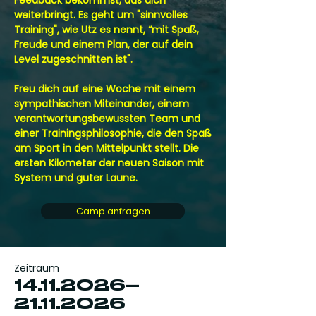
Feedback bekommst, das dich
weiterbringt. Es geht um "sinnvolles
Training", wie Utz es nennt, “mit Spaß,
Freude und einem Plan, der auf dein
Level zugeschnitten ist".
Freu dich auf eine Woche mit einem
sympathischen Miteinander, einem
verantwortungsbewussten Team und
einer Trainingsphilosophie, die den Spaß
am Sport in den Mittelpunkt stellt. Die
ersten Kilometer der neuen Saison mit
System und guter Laune.
Camp anfragen
Zeitraum
14.11.2026
–
21.11.2026