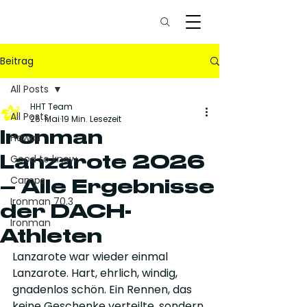
Beitrag
All Posts
HHT Team
All Posts
26. Mai
19 Min. Lesezeit
Ironman
Hawaii
Lanzarote 2026
Good to know
Camps
– Alle Ergebnisse
Ironman 70.3
der DACH-
Ironman
Athleten
Lanzarote war wieder einmal 
Lanzarote. Hart, ehrlich, windig, 
gnadenlos schön. Ein Rennen, das 
keine Geschenke verteilte, sondern 