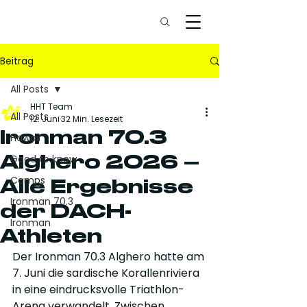
Beitrag
All Posts
HHT Team
All Posts
12. Juni
32 Min. Lesezeit
Ironman 70.3
Hawaii
Alghero 2026 –
Good to know
Camps
Alle Ergebnisse
Ironman 70.3
der DACH-
Ironman
Athleten
Der Ironman 70.3 Alghero hatte am 
7. Juni die sardische Korallenriviera 
in eine eindrucksvolle Triathlon-
Arena verwandelt. Zwischen 