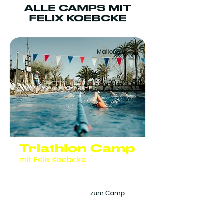
ALLE CAMPS MIT
FELIX KOEBCKE
Mallorca
Triathlon Camp
mit Felix Koebcke
03.04.2027
–17.04.2027
Zafiro Tropic****
zum Camp