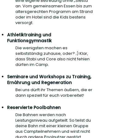
eine eigene Betreuung ohne „Siesta“
an. Vom gemeinsamen Essen bis zum
altersgerechten Programm am Strand
oder im Hotel sind die Kids bestens
versorgt.
Athletiktraining und
Funktionsgymnastik
Die wenigsten machen es
selbstständig zuhause, oder? ;) Klar,
dass Stabi und Core also nicht fehlen
dürfen im Camp.
Seminare und Workshops zu Training,
Ernährung und Regeneration
Bei uns dürft ihr Themen äußern, die er
dann speziell für euch vorbereitet!
Reservierte Poolbahnen
Die Bahnen werden nach
Leistungsniveau aufgeteilt. So teilst du
deine Bahn mit einer kleinen Gruppe
aus Campteilnehmern und wirst nicht
durch andere Poolnutzer gestört.