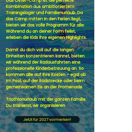
Das Oster-Camp ist die perfekte
Kombination aus ambitioniertem
Trainingslager und Familienurlaub. Da
das Camp mitten in den Ferien liegt,
bieten wir das volle Programm für alle:
Während du an deiner Form feilst,
erleben die Kids ihre eigenen Highlights.
Damit du dich voll auf die langen
Einheiten konzentrieren kannst, bieten
wir während der Radausfahrten eine
professionelle Kinderbetreuung an. So
kommen alle auf ihre Kosten – egal ob
im Pool, auf der Radstrecke oder beim
gemeinsamen Eis an der Promenade.
Triathlonurlaub mit der ganzen Familie.
Du trainierst, wir organisieren
Jetzt für 2027 vormerken!