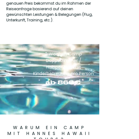
genauen Preis bekommst du im Rahmen der
Reiseanfrage basierend auf deinen
gewünschten Leistungen & Belegungen (Flug,
Unterkunft, Training, etc.).
2 Wochen Camp
Doppelzimmer /
Halbpension mit
Kinderbetreuung pro Person
ab 866€
WARUM EIN CAMP
MIT HANNES HAWAII