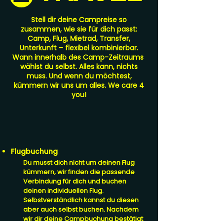
Stell dir deine Campreise so
zusammen, wie sie für dich passt:
Camp, Flug, Mietrad, Transfer,
Unterkunft – flexibel kombinierbar.
Wann innerhalb des Camp-Zeitraums
wählst du selbst. Alles kann, nichts
muss. Und wenn du möchtest,
kümmern wir uns um alles. We care 4
you!
Flugbuchung
Du musst dich nicht um deinen Flug
kümmern, wir finden die passende
Verbindung für dich und buchen
deinen individuellen Flug.
Selbstverständlich kannst du diesen
aber auch selbst buchen. Nachdem
wir dir deine Campbuchung bestätigt