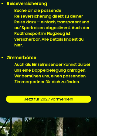
Reiseversicherung
Buche dir die passende
Reiseversicherung direkt zu deiner
Reise dazu – einfach, transparent und
auf Sportreisen abgestimmt. Auch der
Radtransport im Flugzeug ist
versicherbar. Alle Details findest du
hier
.
Zimmerbörse
Auch als Einzelreisender kannst du bei
uns eine Doppelbelegung anfragen.
Wir bemühen uns, einen passenden
Zimmerpartner für dich zu finden.
Jetzt für 2027 vormerken!