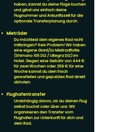
haben, kannst du deine Flüge buchen
und gibst uns einfach deine
Flugnummer und Ankunftszeit für die
optionale Transferplanung durch.
Mieträder
Du möchtest dein eigenes Rad nicht
mitbringen? Kein Problem! Wir haben
eine eigene Giant/Liv Mietradflotte
(Shimano 105 Di2 / Ultegra Di2) im
Hotel. Gegen eine Gebühr von 444 €
für zwei Wochen oder 259 € für eine
Woche kannst du dein frisch
gewartetes und geputztes Rad direkt
abholen.
Flughafentransfer
Unabhängig davon, ob du deinen Flug
selbst buchst oder über uns: Wir
organisieren den Transfer vom
Flughafen zur Unterkunft für dich und
dein Rad.