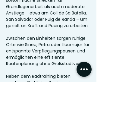
sowohl flache Strecken für
Grundlagenarbeit als auch moderate
Anstiege – etwa am Coll de Sa Batalla,
San Salvador oder Puig de Randa – um
gezielt an Kraft und Pacing zu arbeiten.
Zwischen den Einheiten sorgen ruhige
Orte wie Sineu, Petra oder Llucmajor für
entspannte Verpflegungspausen und
ermöglichen eine effiziente
Routenplanung ohne Großstadtverkehr.
Neben dem Radtraining bieten
moderne 25-Meter-Pools sowie
abwechslungsreiche Laufstrecken an
Promenaden oder im Inselinneren die
perfekte Ergänzung für ein
ausgewogenes Triathlon-Programm.
Unser Fokus liegt auf systematischem
Aufbau. Von Grundlagenausdauer bis zu
ersten intensiveren Reizen, abgestimmt
auf dein Level.