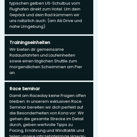
typischen gelben US-Schulbus vom
Flughafen direkt zum Hotel. Um dein
Gepäck und dein Rad kümmern wir
uns natürlich auch. (am Alii Drive und
nahe Umgebung)
Trainingseinheiten
Wir bieten dir gemeinsame
Radausfahrten und Laufeinheiten
sowie einen täglichen Shuttle zum
morgendlichen Schwimmen am Pier
an.
Race Seminar
Damit am Raceday keine Fragen offen
bleiben: In unserem exklusiven Race
Seminar bereiten wir dich perfekt auf
die Besonderheiten von Kona vor. Wir
gehen die gesamte Strecke im Detail
durch, geben wertvolle Tipps zu
Pacing, Ernährung und Windtaktik und
teilen unsere jahrzehntelange Hawaii-