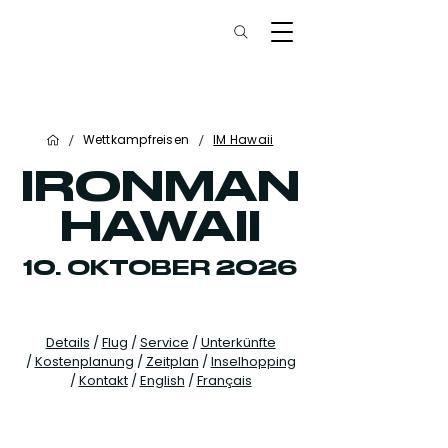
/
/
Wettkampfreisen
IM Hawaii
IRONMAN
HAWAII
10. OKTOBER 2026
Details
/
Flug
/
Service
/
Unterkünfte
/
Kostenplanung
/
Zeitplan
/
Inselhopping
/
Kontakt
/
English
/
Français