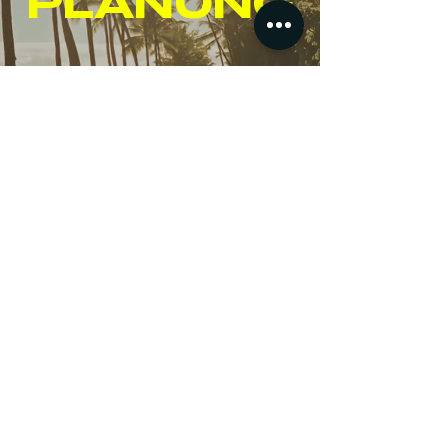
PLANUNG
ab 4.800€
Basisreise pro Person
im Doppelzimmer mit
Flug, Unterkunft &
Service
Klartext: Hawaii ist kein Schnäppchen,
aber auch kein finanzieller Alptraum.
Wir arbeiten mit verlässlichen
Partnern vor Ort zusammen, die uns