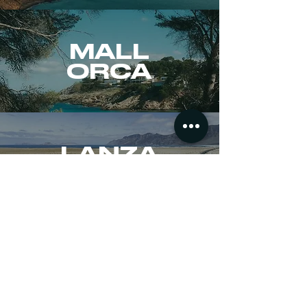
MALL
ORCA
LANZA
ROTE
Nichts verpassen &
zu
unserem Newsletter
anmelden
!